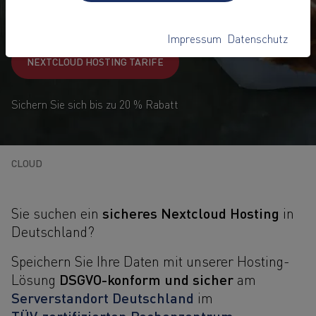
8,-
€
1
ab
pro Monat
Impressum
Datenschutz
NEXTCLOUD HOSTING TARIFE
Sichern Sie sich bis zu 20 % Rabatt
CLOUD
sicheres Nextcloud Hosting
Sie suchen ein
in
Deutschland?
Speichern Sie Ihre Daten mit unserer Hosting-
DSGVO-konform und sicher
Lösung
am
Serverstandort Deutschland
im
TÜV‑zertifizierten Rechenzentrum
.