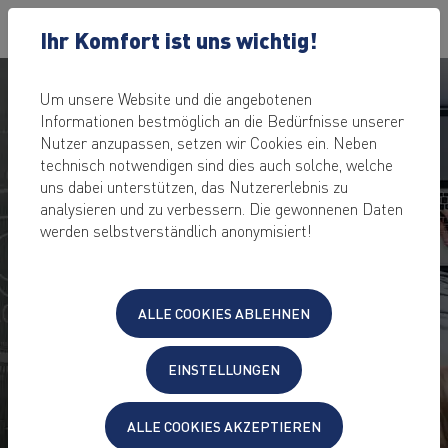
Ihr Komfort ist uns wichtig!
Um unsere Website und die angebotenen
Informationen bestmöglich an die Bedürfnisse unserer
Nutzer anzupassen, setzen wir Cookies ein. Neben
NEXTCLOUD HOSTING
technisch notwendigen sind dies auch solche, welche
IN DEUTSCHLAND
uns dabei unterstützen, das Nutzererlebnis zu
analysieren und zu verbessern. Die gewonnenen Daten
werden selbstverständlich anonymisiert!
Daten in der Cloud speichern, teilen & bearbeiten –
immer & überall
TÜV-zertifiziertes Rechenzentrum
in Deutschland
ALLE COOKIES ABLEHNEN
kein Speicherplatz-Engpass
verschlüsselter Zugriff via
PC, Mac, Smartphone,
EINSTELLUNGEN
iPhone, Tablet
, per
Browser oder App
u.v.m.
auch als
Business Cloud Lösung
geeignet
24/7 engagierter und schneller
Hosting-Support
ALLE COOKIES AKZEPTIEREN