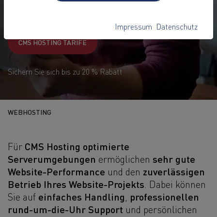
14,90
€
1
ab
pro Monat
Impressum
Datenschutz
CMS HOSTING TARIFE
Sichern Sie sich bis zu 20 % Rabatt
WEBHOSTING
CMS Hosting optimierte
Für
Serverumgebungen
sehr gute
ermöglichen
Website-Performance
zuverlässigen
und den
Betrieb Ihres Website-Projekts
. Dabei können
einfaches Handling
professionellen
Sie auf
,
rund-um-die-Uhr Support
und persönlichen