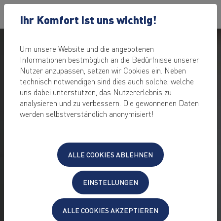
Ihr Komfort ist uns wichtig!
Um unsere Website und die angebotenen
Informationen bestmöglich an die Bedürfnisse unserer
Nutzer anzupassen, setzen wir Cookies ein. Neben
technisch notwendigen sind dies auch solche, welche
CMS HOSTING –
uns dabei unterstützen, das Nutzererlebnis zu
SICHER UND
analysieren und zu verbessern. Die gewonnenen Daten
werden selbstverständlich anonymisiert!
ZUVERLÄSSIG
für schnellste Ladezeiten & stabile Verfügbarkeit
ALLE COOKIES ABLEHNEN
CMS-System vorinstalliert
frei verfügbarer Speicherplatz und Datenbanken
EINSTELLUNGEN
dynamisch anpassbar
24/7
jederzeit zuverlässiger
Support
optimierte Serverumgebung
ALLE COOKIES AKZEPTIEREN