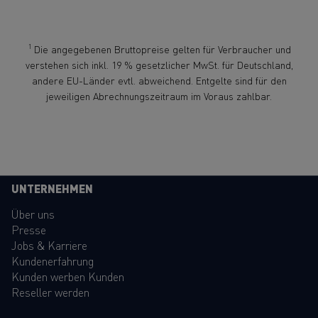
1
Die angegebenen Bruttopreise gelten für Verbraucher und
verstehen sich inkl. 19 % gesetzlicher MwSt. für Deutschland,
andere EU-Länder evtl. abweichend. Entgelte sind für den
jeweiligen Abrechnungszeitraum im Voraus zahlbar.
UNTERNEHMEN
Über uns
Presse
Jobs & Karriere
Kundenerfahrung
Kunden werben Kunden
Reseller werden