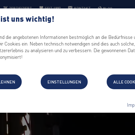
ZERTIFIZIERT
SEIT 1997
KONTAKT
BLOG
ist uns wichtig!
HOSTING
IT-LÖSUNGEN
CONTROL PANEL
KEYHELP
KE
d die angebotenen Informationen bestmöglich an die Bedürfnisse 
ir Cookies ein. Neben technisch notwendigen sind dies auch solche
tzererlebnis zu analysieren und zu verbessern. Die gewonnenen Da
onymisiert!
BLEHNEN
EINSTELLUNGEN
ALLE COO
Imp