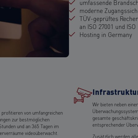
umfassende Brandsc
moderne Zugangssic
TÜV-geprüftes Rechen
an ISO 27001 und ISO
Hosting in Germany
Infrastruktu
Wir bieten neben einer
Überwachungssysteme
profitieren von umfangreichen
gesamte geschäftskrit
ngen zur bestmöglichen
entsprechender Überw
Stunden und an 365 Tagen im
Serverräume videoüberwacht.
Zusätzlich werden all