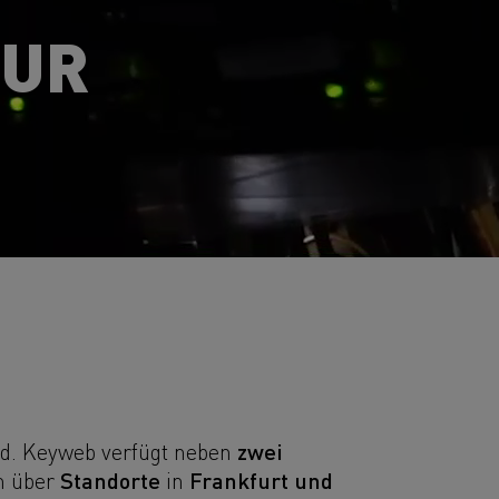
TUR
zwei
d. Keyweb verfügt neben
Standorte
Frankfurt und
m über
in