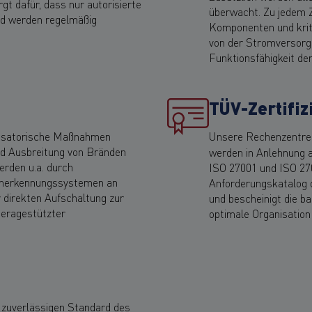
t dafür, dass nur autorisierte
überwacht. Zu jedem Z
d werden regelmäßig
Komponenten und krit
von der Stromversorgu
Funktionsfähigkeit de
TÜV-Zertifiz
nisatorische Maßnahmen
Unsere Rechenzentre
nd Ausbreitung von Bränden
werden in Anlehnung 
rden u.a. durch
ISO 27001 und ISO 27
üherkennungssystemen an
Anforderungskatalog d
 direkten Aufschaltung zur
und bescheinigt die ba
eragestützter
optimale Organisatio
 zuverlässigen Standard des