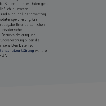
e Sicherheit Ihrer Daten geht.
ießlich in unseren
 und auch Ihr Hostingvertrag
tsdatenspeicherung, kein
erausgabe Ihrer persönlichen
anisatorische
e Berücksichtigung und
undverordnung bilden die
n sensiblen Daten zu
tenschutzerklärung
weitere
b AG.