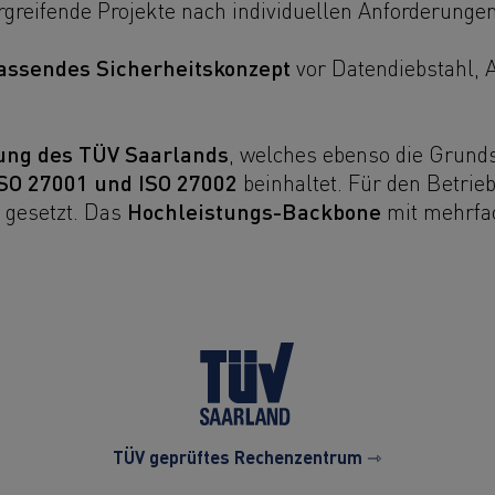
reifende Projekte nach individuellen Anforderungen 
assendes Sicherheitskonzept
vor Datendiebstahl, 
rung des TÜV Saarlands
, welches ebenso die Grund
ISO 27001 und ISO 27002
beinhaltet. Für den Betrie
m
Hochleistungs-Backbone
gesetzt. Das
mit mehrfac
TÜV geprüftes Rechenzentrum ⇾