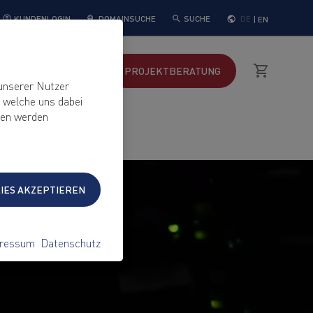
DOMAINSUCHE
SUCHE
DE
|
EN
KUNDENLOGIN
YWEB
SUPPORT
PROJEKT
BERATUNG
unserer Nutzer
, welche uns dabei
ten werden
KIES AKZEPTIEREN
ressum
Datenschutz