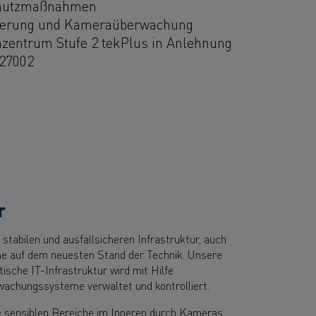
hutzmaßnahmen
herung und Kameraüberwachung
zentrum Stufe 2 tekPlus in Anlehnung
 27002
r
 stabilen und ausfallsicheren Infrastruktur, auch
 auf dem neuesten Stand der Technik. Unsere
ische IT-Infrastruktur wird mit Hilfe
achungssysteme verwaltet und kontrolliert.
e sensiblen Bereiche im Inneren durch Kameras