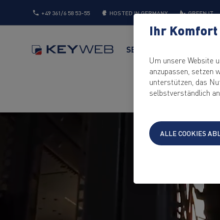
+49 361/6 58 53-55
HOSTED IN GERMANY
GREEN IT
Ihr Komfort 
SERVER
CLOUD
WEB
Um unsere Website un
anzupassen, setzen w
unterstützen, das Nu
selbstverständlich an
ALLE COOKIES A