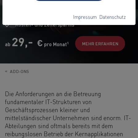
Übernahme von definierten technischen Arbeiten
durch das Keyweb Support Team –
Impressum
Datenschutz
nach Absprache oder proaktiv
Kosten- und Zeitersparnis
29,-
€
1
MEHR ERFAHREN
ab
pro Monat
ADD-ONS
Die Anforderungen an die Betreuung
fundamentaler IT-Strukturen von
Geschäftsprozessen kleiner und
mittelständischer Unternehmen sind enorm. IT-
Abteilungen sind oftmals bereits mit dem
reibungslosen Betrieb der Kernapplikationen