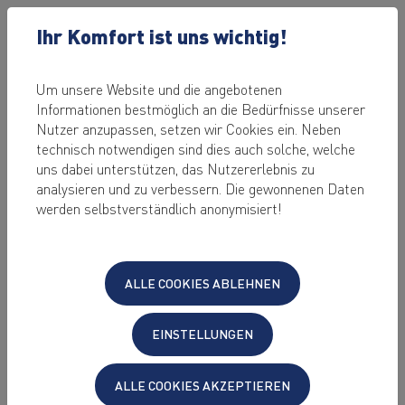
Ihr Komfort ist uns wichtig!
Um unsere Website und die angebotenen
Informationen bestmöglich an die Bedürfnisse unserer
27.09.2021
Nutzer anzupassen, setzen wir Cookies ein. Neben
Upgrade von
technisch notwendigen sind dies auch solche, welche
uns dabei unterstützen, das Nutzererlebnis zu
Debian 10 auf
analysieren und zu verbessern. Die gewonnenen Daten
werden selbstverständlich anonymisiert!
Debian 11
ALLE COOKIES ABLEHNEN
von Alexander Mahr
KeyHelp unterstützt seit Version 21.2 auch
EINSTELLUNGEN
das Betriebssystem Debian 11 „Bullseye“.
ALLE COOKIES AKZEPTIEREN
Betreiben Sie KeyHelp auf einem Server mit