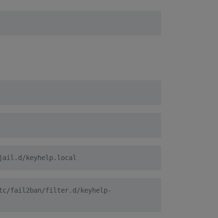
jail.d/keyhelp.local
tc/fail2ban/filter.d/keyhelp-