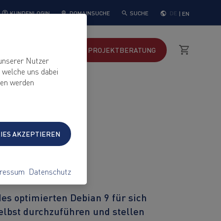
DOMAINSUCHE
SUCHE
DE
|
EN
KUNDENLOGIN
YWEB
SUPPORT
PROJEKT
BERATUNG
unserer Nutzer
, welche uns dabei
ten werden
9
KIES AKZEPTIEREN
ressum
Datenschutz
es optimierten Debian 9 für sich
elbst durchzuführen und stellen