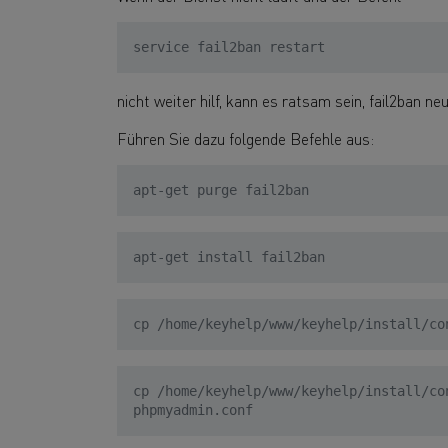
service fail2ban restart
nicht weiter hilf, kann es ratsam sein, fail2ban neu
Führen Sie dazu folgende Befehle aus:
apt-get purge fail2ban
apt-get install fail2ban
cp /home/keyhelp/www/keyhelp/install/co
cp /home/keyhelp/www/keyhelp/install/co
phpmyadmin.conf