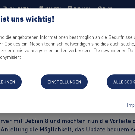
ZERTIFIZIERT
SEIT 1997
KONTAKT
BLOG
ist uns wichtig!
HOSTING
IT-LÖSUNGEN
CONTROL PANEL
KEYHELP
KE
d die angebotenen Informationen bestmöglich an die Bedürfnisse 
ir Cookies ein. Neben technisch notwendigen sind dies auch solche
tzererlebnis zu analysieren und zu verbessern. Die gewonnenen Da
onymisiert!
ebian 8 auf Debian 
BLEHNEN
EINSTELLUNGEN
ALLE COO
Imp
.1 auch das Betriebssystem Debian 9.
ver mit Debian 8 und möchten nun die Vorteile d
 Anleitung die Möglichkeit, das Update bequem s