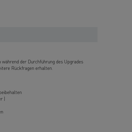
nen während der Durchführung des Upgrades
eitere Rückfragen erhalten.
beibehalten
r )
en