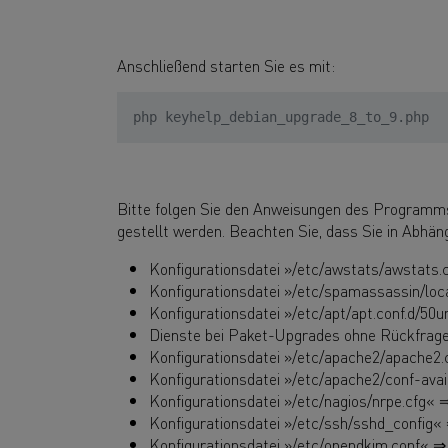
Anschließend starten Sie es mit:
php keyhelp_debian_upgrade_8_to_9.php
Bitte folgen Sie den Anweisungen des Programms 
gestellt werden. Beachten Sie, dass Sie in Abhäng
Konfigurationsdatei »/etc/awstats/awstats.c
Konfigurationsdatei »/etc/spamassassin/loca
Konfigurationsdatei »/etc/apt/apt.conf.d/5
Dienste bei Paket-Upgrades ohne Rückfrage
Konfigurationsdatei »/etc/apache2/apache2.
Konfigurationsdatei »/etc/apache2/conf-avai
Konfigurationsdatei »/etc/nagios/nrpe.cfg« 
Konfigurationsdatei »/etc/ssh/sshd_config« 
Konfigurationsdatei »/etc/opendkim.conf« ⇒ 