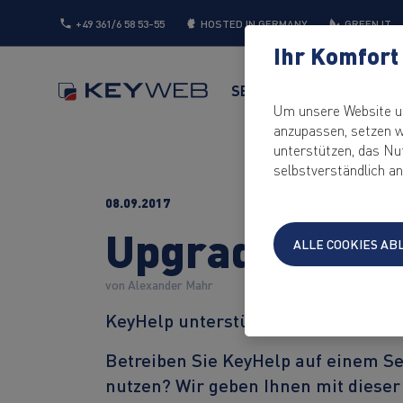
+49 361/6 58 53-55
HOSTED IN GERMANY
GREEN IT
Ihr Komfort 
SERVER
CLOUD
WEB
Um unsere Website un
anzupassen, setzen w
unterstützen, das Nu
selbstverständlich an
08.09.2017
Upgrade von D
ALLE COOKIES A
von Alexander Mahr
KeyHelp unterstützt seit Version 17
Betreiben Sie KeyHelp auf einem Ser
nutzen? Wir geben Ihnen mit dieser