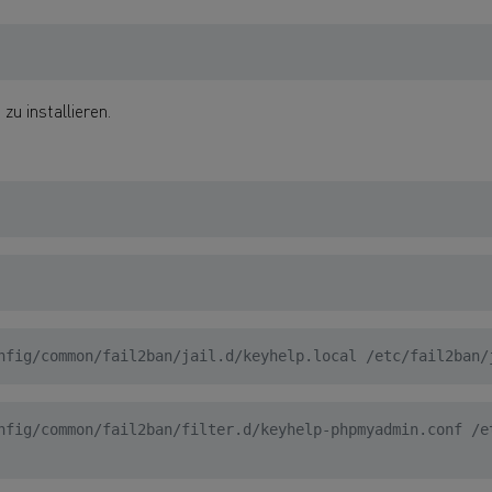
 zu installieren.
nfig/common/fail2ban/jail.d/keyhelp.local /etc/fail2ban/
nfig/common/fail2ban/filter.d/keyhelp-phpmyadmin.conf /e