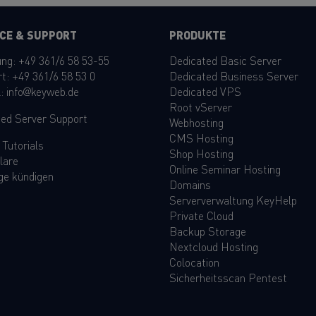
CE & SUPPORT
PRODUKTE
ung:
+49 361/6 58 53-55
Dedicated Basic Server
rt:
+49 361/6 58 53 0
Dedicated Business Server
l:
info@keyweb.de
Dedicated VPS
Root vServer
ed Server Support
Webhosting
CMS Hosting
&
Tutorials
Shop Hosting
lare
Online Seminar Hosting
ge kündigen
Domains
Serververwaltung KeyHelp
Private Cloud
Backup Storage
Nextcloud Hosting
Colocation
Sicherheitsscan Pentest