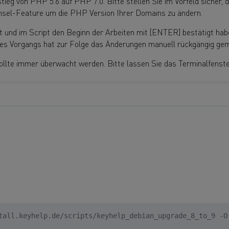
ieg von PHP 5.6 auf PHP 7.0. Bitte stellen Sie im Vorfeld sicher, 
hsel-Feature um die PHP Version Ihrer Domains zu ändern.
und im Script den Beginn der Arbeiten mit [ENTER] bestätigt haben
es Vorgangs hat zur Folge das Änderungen manuell rückgängig g
llte immer überwacht werden. Bitte lassen Sie das Terminalfenste
tall.keyhelp.de/scripts/keyhelp_debian_upgrade_8_to_9 -O