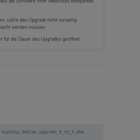
dass die Software Ihrer Website(n) kompatibel
, sollte das Upgrade nicht vorzeitig
emacht werden müssen.
r für die Dauer des Upgrades geöffnet.
 keyhelp_debian_upgrade_8_to_9.php